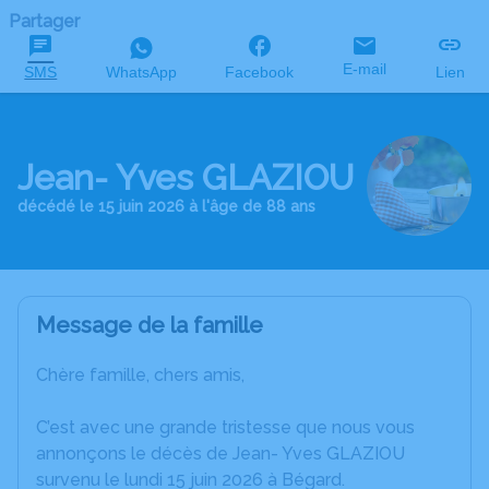
Partager
E-mail
SMS
WhatsApp
Facebook
Lien
Jean- Yves GLAZIOU
décédé le 15 juin 2026 à l'âge de 88 ans
Message de la famille
Chère famille, chers amis,
C’est avec une grande tristesse que nous vous
annonçons le décès de Jean- Yves GLAZIOU
survenu le lundi 15 juin 2026 à Bégard.