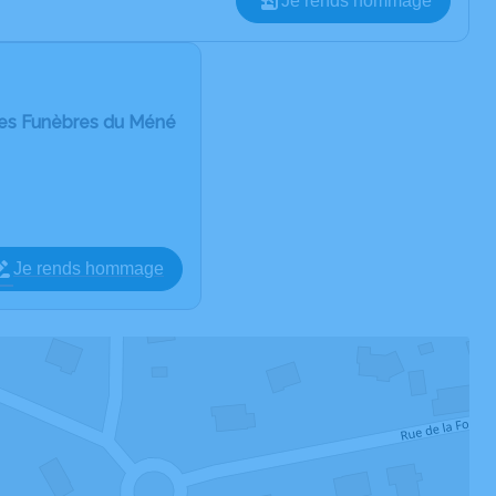
Je rends hommage
es Funèbres du Méné
Je rends hommage