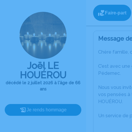
Faire-part
Message de 
Chère famille, 
Joël LE
C’est avec une
HOUÉROU
Pédernec.
décédé le 2 juillet 2026 à l'âge de 66
Nous vous invit
ans
vos pensées à t
HOUÉROU.
Je rends hommage
Un service de 