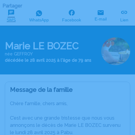
Partager
E-mail
SMS
WhatsApp
Facebook
Lien
Marie LE BOZEC
née GEFFROY
décédée le 28 avril 2025 à l'âge de 79 ans
Message de la famille
Chère famille, chers amis,
C’est avec une grande tristesse que nous vous
annonçons le décès de Marie LE BOZEC survenu
le lundi 28 avril 2025 à Pabu.