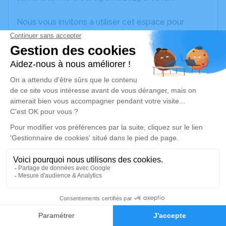
Nous vous invitons à utiliser cet espace pour
laisser vos condoléances, partager des photos
souvenirs, une anecdote ou exprimer vos pensées
à travers des poèmes ou des textes. Cet endroit
est un lieu d'expression dédié à honorer la
mémoire de Renée KERAMBRUN.
Un service de plantation d’arbre hommage est
disponible ici
.
Je rends hommage
Cérémonie religieuse
samedi 12 avril 2025 à 14h30
0
Église Saint Chéron de Cavan
Faire-part
Hommages
Place de l'Église