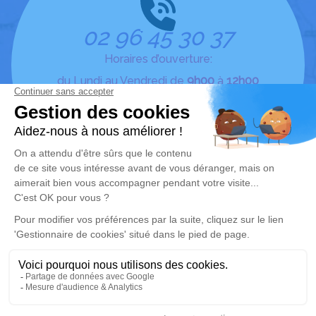
02 96 45 30 37
Horaires d’ouverture:
du Lundi au Vendredi de
9h00
à
12h00
et de
14h00
à
19h00
ou par téléphone
24h/24 7j/7
Nous contacter
Mentions légales
–
Plan du site
–
Administration