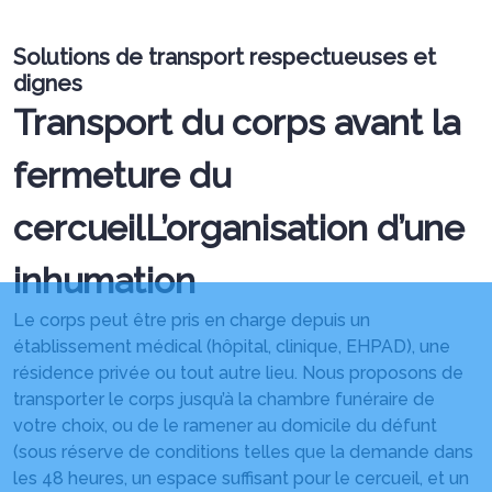
Solutions de transport respectueuses et
dignes
Transport du corps avant la
fermeture du
cercueil
L’organisation d’une
inhumation
Le corps peut être pris en charge depuis un
établissement médical (hôpital, clinique, EHPAD), une
résidence privée ou tout autre lieu. Nous proposons de
transporter le corps jusqu’à la chambre funéraire de
votre choix, ou de le ramener au domicile du défunt
(sous réserve de conditions telles que la demande dans
les 48 heures, un espace suffisant pour le cercueil, et un