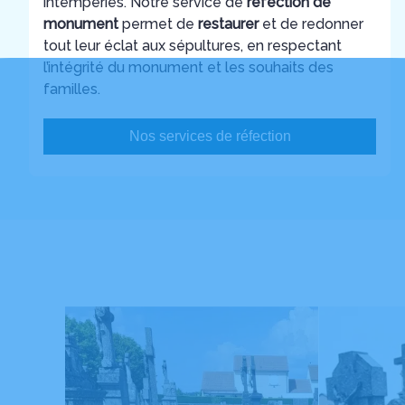
intempéries. Notre service de
réfection de
monument
permet de
restaurer
et de redonner
tout leur éclat aux sépultures, en respectant
l’intégrité du monument et les souhaits des
familles.
Nos services de réfection