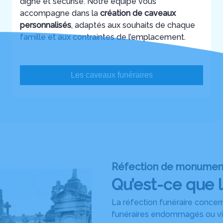
digne et sécurisé. Notre équipe vous
accompagne dans la
création de caveaux
personnalisés
, adaptés aux souhaits de chaque
famille et aux contraintes de l’emplacement.
Les caveaux funéraires
Réfection de monumen
Qu’est-ce que l
La réfection funéraire concer
funéraires endommagés ou viei