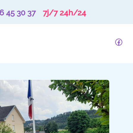
6 45 30 37
7j/7 24h/24
Face