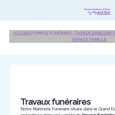
Aller
au
contenu
ACCUEIL
POMPES FUNÈBRES
TAXI
GALERIE
CONT
ESPACE FAMILLE
Travaux funéraires
Notre Marbrerie Funéraire située dans le Grand E