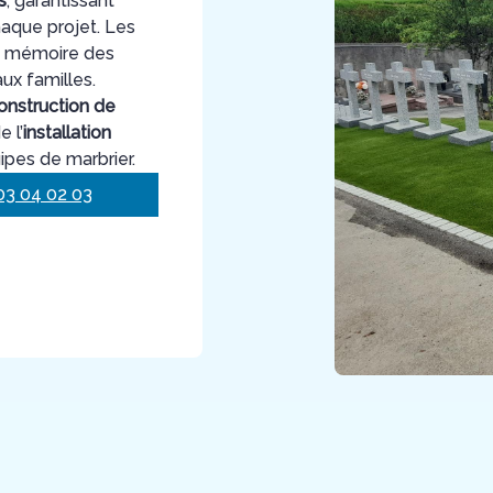
s
, garantissant
haque projet. Les
la mémoire des
aux familles.
onstruction de
 l’
installation
ipes de marbrier.
03 04 02 03