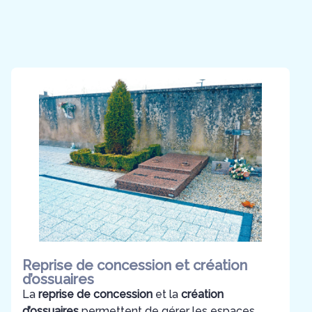
Reprise de concession et création
d’ossuaires
La
reprise de concession
et la
création
d’ossuaires
permettent de gérer les espaces